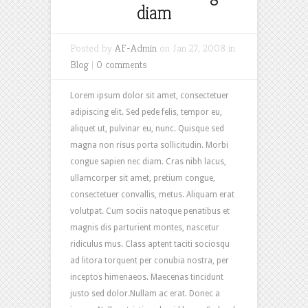
diam
Posted by
AF-Admin
on Jan 27, 2008 in
Blog
|
0 comments
Lorem ipsum dolor sit amet, consectetuer
adipiscing elit. Sed pede felis, tempor eu,
aliquet ut, pulvinar eu, nunc. Quisque sed
magna non risus porta sollicitudin. Morbi
congue sapien nec diam. Cras nibh lacus,
ullamcorper sit amet, pretium congue,
consectetuer convallis, metus. Aliquam erat
volutpat. Cum sociis natoque penatibus et
magnis dis parturient montes, nascetur
ridiculus mus. Class aptent taciti sociosqu
ad litora torquent per conubia nostra, per
inceptos himenaeos. Maecenas tincidunt
justo sed dolor.Nullam ac erat. Donec a