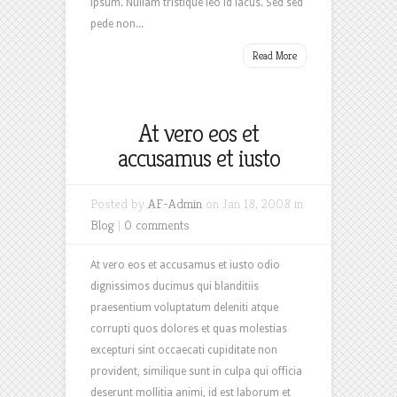
ipsum. Nullam tristique leo id lacus. Sed sed
pede non...
Read More
At vero eos et
accusamus et iusto
Posted by
AF-Admin
on Jan 18, 2008 in
Blog
|
0 comments
At vero eos et accusamus et iusto odio
dignissimos ducimus qui blanditiis
praesentium voluptatum deleniti atque
corrupti quos dolores et quas molestias
excepturi sint occaecati cupiditate non
provident, similique sunt in culpa qui officia
deserunt mollitia animi, id est laborum et