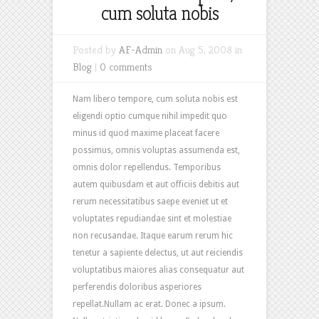
cum soluta nobis
Posted by
AF-Admin
on Aug 5, 2008 in
Blog
|
0 comments
Nam libero tempore, cum soluta nobis est
eligendi optio cumque nihil impedit quo
minus id quod maxime placeat facere
possimus, omnis voluptas assumenda est,
omnis dolor repellendus. Temporibus
autem quibusdam et aut officiis debitis aut
rerum necessitatibus saepe eveniet ut et
voluptates repudiandae sint et molestiae
non recusandae. Itaque earum rerum hic
tenetur a sapiente delectus, ut aut reiciendis
voluptatibus maiores alias consequatur aut
perferendis doloribus asperiores
repellat.Nullam ac erat. Donec a ipsum.