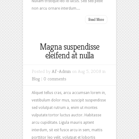
Nullam tristique leo id lacus. Sed sed pede
non arcu ornare interdum....
Read More
Magna suspendisse
eleifend at nulla
Posted by
AF-Admin
on Aug 5, 2008 in
Blog
|
0 comments
Aliquet tellus cras, arcu accumsan lorem in,
vestibulum dolor mus, suscipit suspendisse
sed volutpat rutrum a, enim ut montes
vulputate tortor luctus auctor. Habitasse
arcu cupiditate. Ligula mauris aptent
interdum, sit est fusce arcu in sem, mattis
porttitor leo velit, volutpat et lobortis