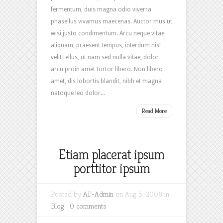
fermentum, duis magna odio viverra
phasellus vivamus maecenas. Auctor mus ut
wisi justo condimentum. Arcu neque vitae
aliquam, praesent tempus, interdum nisl
velit tellus, ut nam sed nulla vitae, dolor
arcu proin amet tortor libero. Non libero
amet, dis lobortis blandit, nibh et magna
natoque leo dolor...
Read More
Etiam placerat ipsum
porttitor ipsum
Posted by
AF-Admin
on Aug 5, 2008 in
Blog
|
0 comments