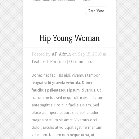
Read More
Hip Young Woman
Posted by
AF-Admin
on Sep 15, 2010 in
Featured
,
Portfolio
|
0 comments
Donec nec facilisis nisi. Vivamus tempor
feugiat velit gravida vehicula. Donec
faucibus pellentesque ipsum id varius. Ut
rutrum metus sed neque ultricies a dictum
ante sagittis. Proin in facilisis diam. Sed
placerat imperdiet purus, id sollicitudin
magna pretium sit amet. Vivamus orci
dolor, iaculis at volutpat eget, fermentum
vel quam. Nullam non neque urna, ut