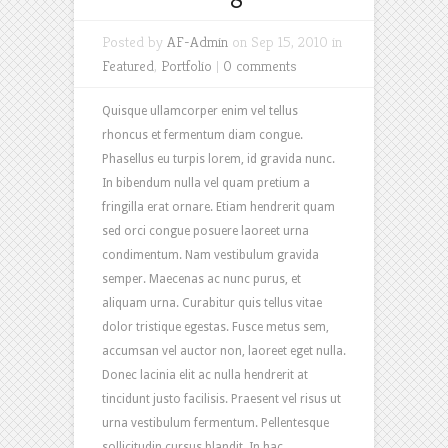
Posted by
AF-Admin
on Sep 15, 2010 in
Featured
,
Portfolio
|
0 comments
Quisque ullamcorper enim vel tellus
rhoncus et fermentum diam congue.
Phasellus eu turpis lorem, id gravida nunc.
In bibendum nulla vel quam pretium a
fringilla erat ornare. Etiam hendrerit quam
sed orci congue posuere laoreet urna
condimentum. Nam vestibulum gravida
semper. Maecenas ac nunc purus, et
aliquam urna. Curabitur quis tellus vitae
dolor tristique egestas. Fusce metus sem,
accumsan vel auctor non, laoreet eget nulla.
Donec lacinia elit ac nulla hendrerit at
tincidunt justo facilisis. Praesent vel risus ut
urna vestibulum fermentum. Pellentesque
sollicitudin cursus blandit. In hac...