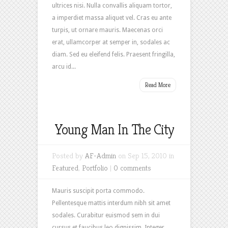
ultrices nisi. Nulla convallis aliquam tortor,
a imperdiet massa aliquet vel. Cras eu ante
turpis, ut ornare mauris. Maecenas orci
erat, ullamcorper at semper in, sodales ac
diam. Sed eu eleifend felis. Praesent fringilla,
arcu id...
Read More
Young Man In The City
Posted by
AF-Admin
on Sep 15, 2010 in
Featured
,
Portfolio
|
0 comments
Mauris suscipit porta commodo.
Pellentesque mattis interdum nibh sit amet
sodales. Curabitur euismod sem in dui
cursus et faucibus leo dignissim. Integer